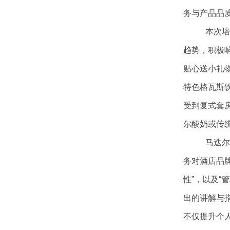
务与产品品
百年历史
马迭尔民防商务酒店
马迭
本次
趋势，积极
大事记
马迭
贴心送小礼
百年荣誉
马迭
特色格瓦斯
受到复式套
VR全景
尔酸奶或传
马迭
务对酒店品牌
性”，以及
出的讲解与
不仅提升个