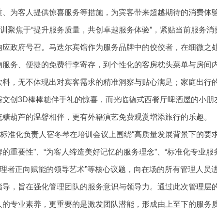
质、为客人提供惊喜服务等措施，为宾客带来超越期待的消费体
尔精酿啤酒屋
其他旅游
培训聚焦于
“提升服务质量，共创卓越服务体验”，紧贴当前服务消
响应政府号召。马迭尔宾馆作为服务品牌中的佼佼者，在细微之
尔芭咪嘟嘞
物服务、便捷的免费行李寄存，到个性化的客房枕头菜单与房间
尔连锁餐厅
饮料，无不体现出对宾客需求的精准洞察与贴心满足；家庭出行
房文创
3D棒棒糖伴手礼的惊喜，而光临
德式西餐厅啤酒屋的小朋
统糖葫芦的温馨相伴，更有外籍演艺免费观赏增添旅行的乐趣。
尔标准化负责人宿冬琴在培训会议
上围绕
“高质量发展背景下的要求
的重要性”、“为客人缔造美好记忆的服务理念”、“标准化专业服
“管理者正向赋能的领导艺术”等核心议题，向在场的所有管理人员
指导，旨在强化管理团队的服务意识与领导力
。通过此次管理层
人的专业素养，更重要的是激发团队潜能，形成由上至下的服务