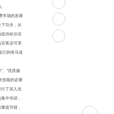
验。
服务
集团活动
费市场的发展
处下功夫
，从
标准化
内提供哈尔滨
的宾客还可
享
友们则有马迭
”、“优质服
务技能的必要
进行了深入浅
的集中培训，
质量提升链，