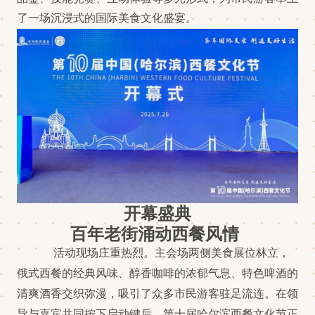
了一场沉浸式的国际美食文化盛宴。
开幕盛典
百年老街涌动西餐风情
活动现场庄重热烈。主会场两侧美食展位林立，
俄式西餐的经典风味、醇香咖啡的浓郁气息、特色啤酒的
清爽酒香交织弥漫，吸引了众多市民游客驻足流连。在领
导与嘉宾共同按下启动键后，第十届哈尔滨西餐文化节正