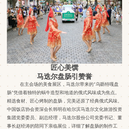
匠心美馔
马迭尔盘肠引赞誉
在主会场的美食展区，马迭尔带来的
“乌呖特嘎盘
肠”凭借着独特的蜗牛
造型
和地道的俄式风味成为焦点。
精选食材、匠心烤制的盘肠，完美还原了经典俄式风味。
中国饭店协会资深会长
韩明
在哈尔滨马迭尔文化旅游投资
集团党委委员、副总经理，马迭尔股份公司党委书记、董
事长
赵经涛
的陪同下亲临展位，详细了解盘肠的制作工