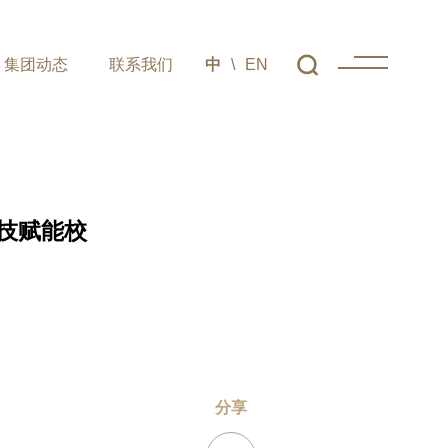
集团动态
联系我们
中
\
EN
服务
集团动态
联系我们
狩猎场
集团新闻
联系方式
技赋能校
台音乐
集团公告
在线留言
服务
集团活动
标准化
分享