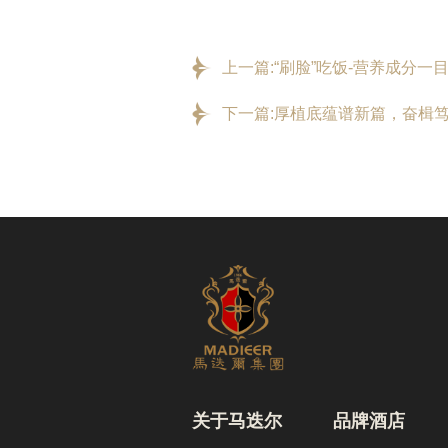
上一篇:“刷脸”吃饭-营养成分
下一篇:厚植底蕴谱新篇，奋楫
关于马迭尔
品牌酒店