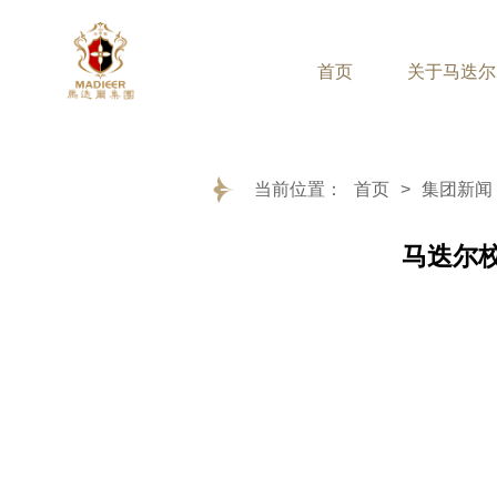
首页
关于马迭尔
关于马迭尔
品牌酒店
品
当前位置：
首页
>
集团新闻
集团简介
马迭尔宾馆
马
热搜词汇
马迭尔
企业文化
连锁酒店管理
马
百年历史
马迭尔民防商务酒店
马迭
大事记
马迭