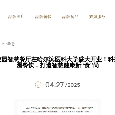
搜索您想要找的
品牌酒店
品牌餐饮
品牌食品
旅游服务
牌餐饮
品牌食品
旅游
>
详情
迭尔西餐厅
马迭尔冷饮厅
玉泉国际
百年马迭尔
马迭尔宾馆
冷饮
校园智慧餐厅在哈尔滨医科大学盛大开业！科
园餐饮，打造智慧健康新“食”尚
迭尔中餐厅
马迭尔食品
马迭尔阳
04.27
/2025
尔精酿啤酒屋
其他旅游
尔芭咪嘟嘞